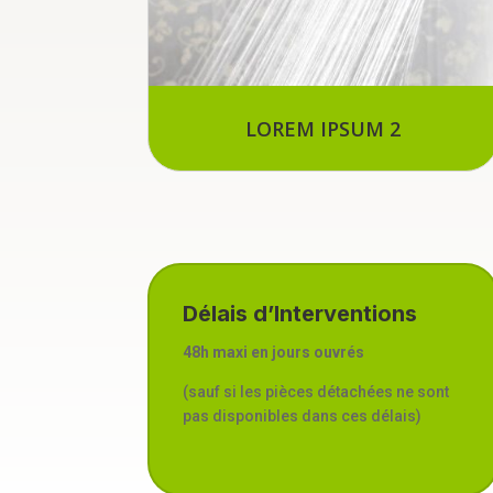
LOREM IPSUM 2
Délais d’Interventions
48h maxi en jours ouvrés
(sauf si les pièces détachées ne sont
pas disponibles dans ces délais)