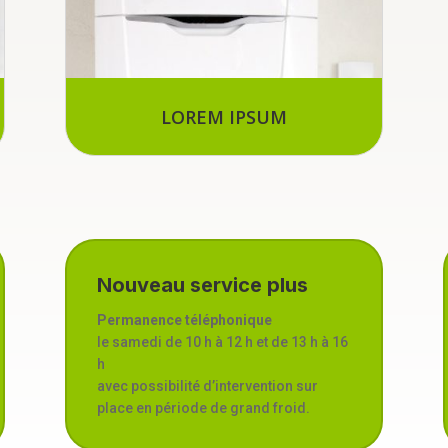
LOREM IPSUM
Nouveau service plus
Permanence téléphonique
le samedi de 10 h à 12 h et de 13 h à 16
h
avec possibilité d’intervention sur
place en période de grand froid.