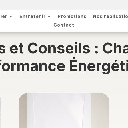
ller
Entretenir
Promotions
Nos réalisati
Contact
s et Conseils : Ch
formance Énergét